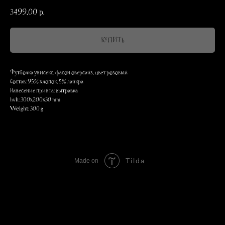
3499,00
р.
КУПИТЬ
Футболка унисекс, фасон оверсайз, цвет розовый
Состав: 95% хлопок, 5% лайкра
Нанесение принта: вытравка
lwh: 300x200x30 mm
Weight: 300 g
Tilda
Made on